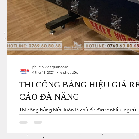
phucloiviet quangcao
4 thg 11, 2021
6 phút đọc
THI CÔNG BẢNG HIỆU GIÁ RẺ
CÁO ĐÀ NẴNG
Thi công bảng hiệu luôn là chủ đề được nhiều người 
mà còn trên...