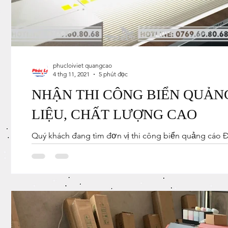
phucloiviet quangcao
4 thg 11, 2021
5 phút đọc
NHẬN THI CÔNG BIỂN QUẢN
LIỆU, CHẤT LƯỢNG CAO
Quý khách đang tìm đơn vị thi công biển quảng cáo Đ
Nẵng? Quý khách...