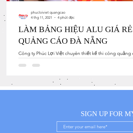
phucloiviet quangcao
4 thg 11, 2021
4 phút đọc
LÀM BẢNG HIỆU ALU GIÁ RẺ 
QUẢNG CÁO ĐÀ NẴNG
Công ty Phúc Lợi Việt chuyên thiết kế thi công quản
muốn làm bảng...
SIGN UP FOR M